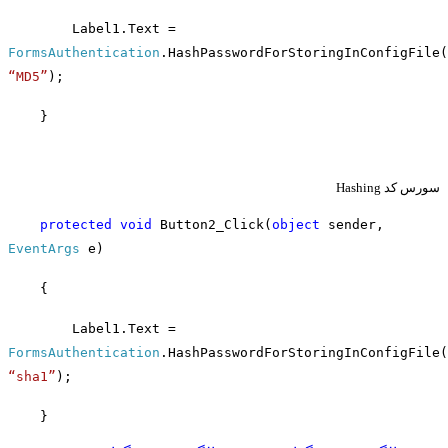
Label1.Text =
FormsAuthentication
.HashPasswordForStoringInConfigFile(
“MD5”
);
}
سورس کد
Hashing
protected
void
Button2_Click(
object
sender,
EventArgs
e)
{
Label1.Text =
FormsAuthentication
.HashPasswordForStoringInConfigFile(
“sha1”
);
}