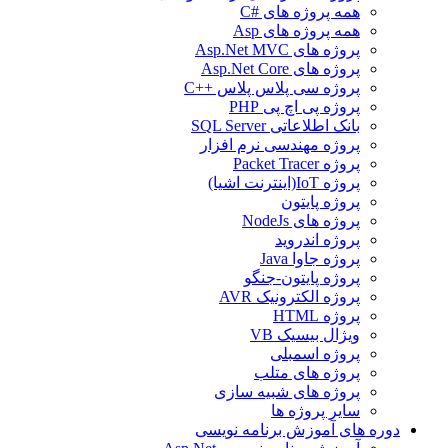
همه پروژه های #C
همه پروژه های Asp
پروژه های Asp.Net MVC
پروژه های Asp.Net Core
پروژه سی پلاس پلاس ++C
پروژه پی اچ پی PHP
بانک اطلاعاتی SQL Server
پروژه مهندسی نرم افزار
پروژه Packet Tracer
پروژه IoT(اینترنت اشیا)
پروژه پایتون
پروژه های NodeJs
پروژه اندروید
پروژه جاوا Java
پروژه پایتون-جنگو
پروژه الکترونیک AVR
پروژه HTML
ویژال بیسیک VB
پروژه اسمبلی
پروژه های متلب
پروژه های شبیه سازی
سایر پروژه ها
دوره های آموزش برنامه نویسی