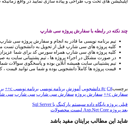
اپلیکیشن های تحت وب طراحی و پیاده سازی نمایید در واقع زمانیکه شما سی شارپ را یاد می گیرید
چند نکته در رابطه با سفارش پروژه سی شارپ
تیم برنامه نویسی ما قادر به انجام و سفارش پروژه سی شارپ با هر موضوعی به ه
کلیه پروژه های سی شارپ قبل از تحویل به دانشجویان تست می 
کلیه پروژه های سی شارپ همراه سورس کد برای شما عزیزان 
در صورت مشکل در اجراء پروژه ها ، تیم پشتیبانی سایت به ص
تیم پشتیبانی سایت همیشه آنلاین بوده و پاسخگوی سوالات شما 
قیمت پروژه ها کاملاً دانشجویی بوده و شما می توانید قیمت ، کی
برچسب
#c
C# دانشجویی
آموزش
برنامه نویسی
برنامه نویسی c++
بر
سفارش c++
سفارش پروژه
سفارش سی شارپ
سی شارپ
سی شار
قبلی
پروژه پایگاه داده سیستم پارکینگ با Sql Server
بعد
پروژه Asp.Net Core لیست محصولات
شاید این مطالب برایتان مفید باشد