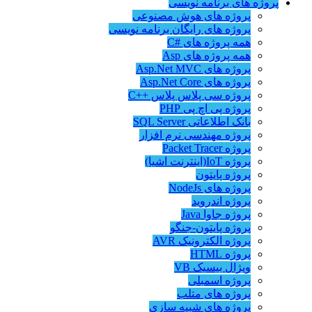
پروژه های برنامه نویسی
پروژه های هوش مصنوعی
پروژه های رایگان برنامه نویسی
همه پروژه های #C
همه پروژه های Asp
پروژه های Asp.Net MVC
پروژه های Asp.Net Core
پروژه سی پلاس پلاس ++C
پروژه پی اچ پی PHP
بانک اطلاعاتی SQL Server
پروژه مهندسی نرم افزار
پروژه Packet Tracer
پروژه IoT(اینترنت اشیا)
پروژه پایتون
پروژه های NodeJs
پروژه اندروید
پروژه جاوا Java
پروژه پایتون-جنگو
پروژه الکترونیک AVR
پروژه HTML
ویژال بیسیک VB
پروژه اسمبلی
پروژه های متلب
پروژه های شبیه سازی