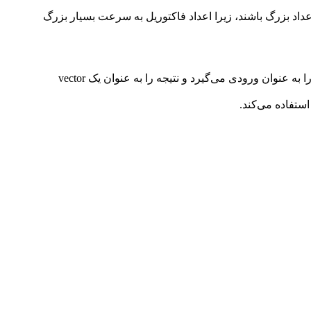
گهداری و محاسبه اعداد بزرگ باشند، زیرا اعداد فاکتوریل به سرعت بسیار بزرگ
تابع multiply دو عدد بزرگ ذخیره شده در vector ها را ضرب می‌کند. این تابع یک عدد بزرگ ذخیره شده در vector و یک عدد صحیح (int) را به عنوان ورودی می‌گیرد و نتیجه را به عنوان یک vector