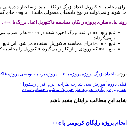
برای محاسبه فاکتوریل اعداد بزرگ در 
می‌شوند و نمی‌توانند در نوع داده‌های معمولی مانند int یا long جای گیرند.
روند پیاده سازی پروژه رایگان محاسبه فاکتوریل اعداد بزرگ با c++ :
برمی‌گرداند.
تابع factorial برای محاسبه فاکتوریل استفاده می‌شود. این تابع از 2 تا n حلقه زده و در هر مرحله از تابع multiply برای ضرب عدد بزرگ استفاده می‌کند.
تابع main که ورودی را از کاربر می‌گیرد، فاکتوریل را محاسبه کرده و نتیجه را چاپ می‌کند.
برچسب
اعداد بزرگ
پروژه
پروژه با c++
پروژه برنامه نویسی
پروژه فاکت
قبلی
دوره آموزش سی شارپ طراحی نرم افزار رستوران
بعد
پروژه رایگان اندروید طراحی یک ماشین حساب ساده
شاید این مطالب برایتان مفید باشد
انجام پروژه رایگان کرنومتر با c++