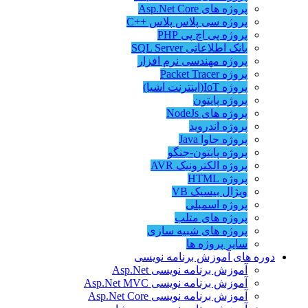
پروژه های Asp.Net Core
پروژه سی پلاس پلاس ++C
پروژه پی اچ پی PHP
بانک اطلاعاتی SQL Server
پروژه مهندسی نرم افزار
پروژه Packet Tracer
پروژه IoT(اینترنت اشیا)
پروژه پایتون
پروژه های NodeJs
پروژه اندروید
پروژه جاوا Java
پروژه پایتون-جنگو
پروژه الکترونیک AVR
پروژه HTML
ویژال بیسیک VB
پروژه اسمبلی
پروژه های متلب
پروژه های شبیه سازی
سایر پروژه ها
دوره های آموزش برنامه نویسی
آموزش برنامه نویسی Asp.Net
آموزش برنامه نویسی Asp.Net MVC
آموزش برنامه نویسی Asp.Net Core