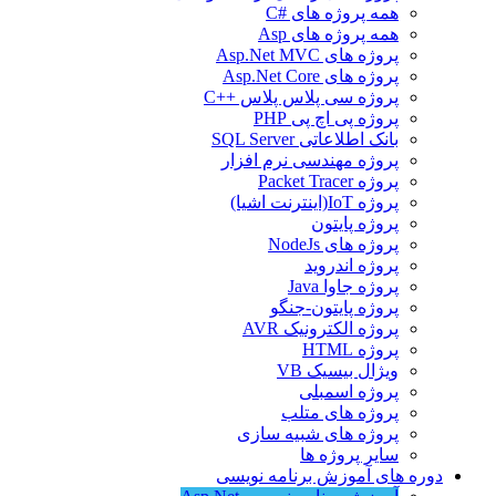
همه پروژه های #C
همه پروژه های Asp
پروژه های Asp.Net MVC
پروژه های Asp.Net Core
پروژه سی پلاس پلاس ++C
پروژه پی اچ پی PHP
بانک اطلاعاتی SQL Server
پروژه مهندسی نرم افزار
پروژه Packet Tracer
پروژه IoT(اینترنت اشیا)
پروژه پایتون
پروژه های NodeJs
پروژه اندروید
پروژه جاوا Java
پروژه پایتون-جنگو
پروژه الکترونیک AVR
پروژه HTML
ویژال بیسیک VB
پروژه اسمبلی
پروژه های متلب
پروژه های شبیه سازی
سایر پروژه ها
دوره های آموزش برنامه نویسی