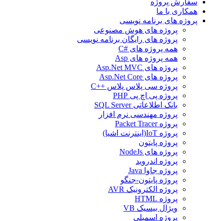
سفارش پروژه
همکاری با ما
پروژه های برنامه نویسی
پروژه های هوش مصنوعی
پروژه های رایگان برنامه نویسی
همه پروژه های #C
همه پروژه های Asp
پروژه های Asp.Net MVC
پروژه های Asp.Net Core
پروژه سی پلاس پلاس ++C
پروژه پی اچ پی PHP
بانک اطلاعاتی SQL Server
پروژه مهندسی نرم افزار
پروژه Packet Tracer
پروژه IoT(اینترنت اشیا)
پروژه پایتون
پروژه های NodeJs
پروژه اندروید
پروژه جاوا Java
پروژه پایتون-جنگو
پروژه الکترونیک AVR
پروژه HTML
ویژال بیسیک VB
پروژه اسمبلی