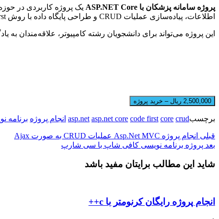
پروژه سامانه پزشکان با ASP.NET Core
یک پروژه کاربردی در حوزه
اطلاعات، پیاده‌سازی عملیات CRUD و طراحی پایگاه داده با روش Code First به صورت عملی پیاده‌سازی شده‌اند.
این پروژه می‌تواند برای دانشجویان رشته کامپیوتر، علاقه‌مندان به یادگیری ASP.NET Core و افرادی که قصد دارند با نحوه طراحی یک سامانه مدیریتی در محیط وب آشنا شوند بسیار مفید 
2,500,000 ریال – خرید پروژه
برچسب
crud
core
code first
asp.net core
asp.net
انجام پروژه
برنامه ن
قبلی
انجام پروژه Asp.Net MVC عملیات CRUD به صورت Ajax
بعد
پروژه برنامه نویسی کافی شاپ با سی شارپ
شاید این مطالب برایتان مفید باشد
انجام پروژه رایگان کرنومتر با c++