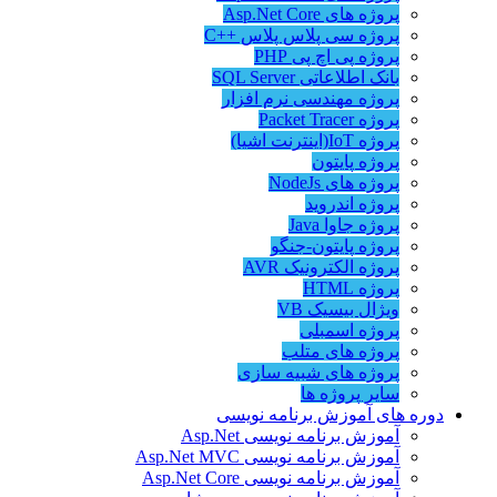
پروژه های Asp.Net Core
پروژه سی پلاس پلاس ++C
پروژه پی اچ پی PHP
بانک اطلاعاتی SQL Server
پروژه مهندسی نرم افزار
پروژه Packet Tracer
پروژه IoT(اینترنت اشیا)
پروژه پایتون
پروژه های NodeJs
پروژه اندروید
پروژه جاوا Java
پروژه پایتون-جنگو
پروژه الکترونیک AVR
پروژه HTML
ویژال بیسیک VB
پروژه اسمبلی
پروژه های متلب
پروژه های شبیه سازی
سایر پروژه ها
دوره های آموزش برنامه نویسی
آموزش برنامه نویسی Asp.Net
آموزش برنامه نویسی Asp.Net MVC
آموزش برنامه نویسی Asp.Net Core